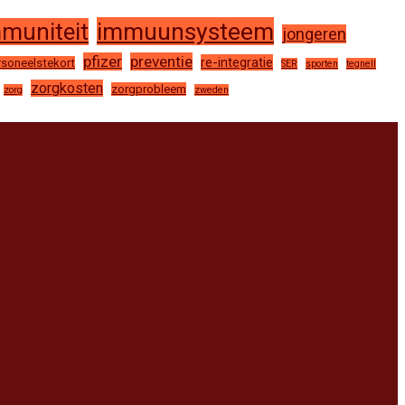
immuunsysteem
muniteit
jongeren
pfizer
preventie
re-integratie
rsoneelstekort
SER
sporten
tegnell
zorgkosten
zorgprobleem
zorg
zweden