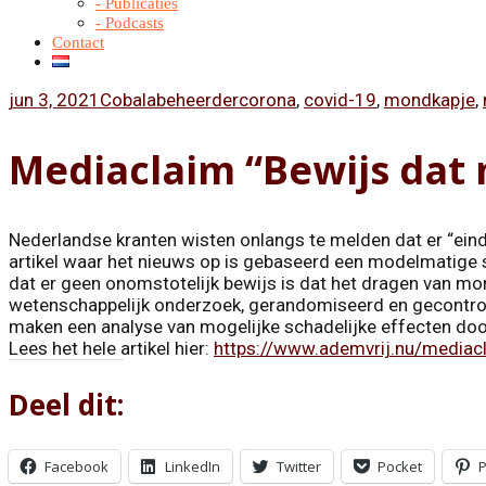
- Publicaties
- Podcasts
Contact
jun 3, 2021
Cobalabeheerder
corona
,
covid-19
,
mondkapje
,
Mediaclaim “Bewijs da
Nederlandse kranten wisten onlangs te melden dat er “ein
artikel waar het nieuws op is gebaseerd een modelmatige st
dat er geen onomstotelijk bewijs is dat het dragen van mo
wetenschappelijk onderzoek, gerandomiseerd en gecontrole
maken een analyse van mogelijke schadelijke effecten do
Lees het hele artikel hier:
https://www.ademvrij.nu/media
Deel dit:
Facebook
LinkedIn
Twitter
Pocket
P