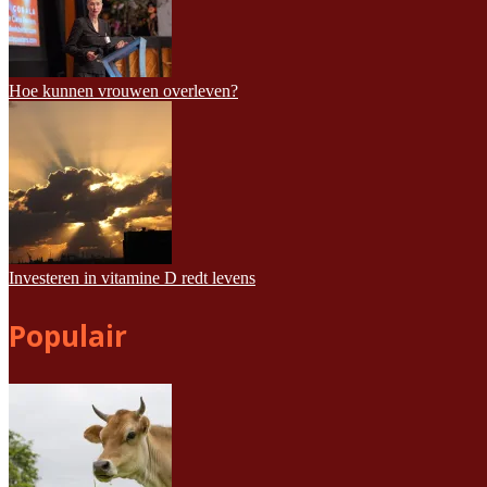
Hoe kunnen vrouwen overleven?
Investeren in vitamine D redt levens
Populair