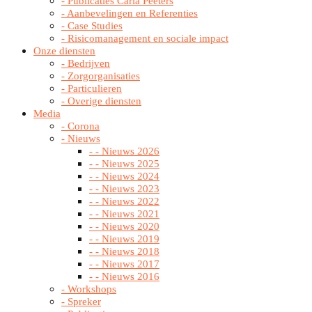
- Publicaties Carla Peeters
- Aanbevelingen en Referenties
- Case Studies
- Risicomanagement en sociale impact
Onze diensten
- Bedrijven
- Zorgorganisaties
- Particulieren
- Overige diensten
Media
- Corona
- Nieuws
- - Nieuws 2026
- - Nieuws 2025
- - Nieuws 2024
- - Nieuws 2023
- - Nieuws 2022
- - Nieuws 2021
- - Nieuws 2020
- - Nieuws 2019
- - Nieuws 2018
- - Nieuws 2017
- - Nieuws 2016
- Workshops
- Spreker