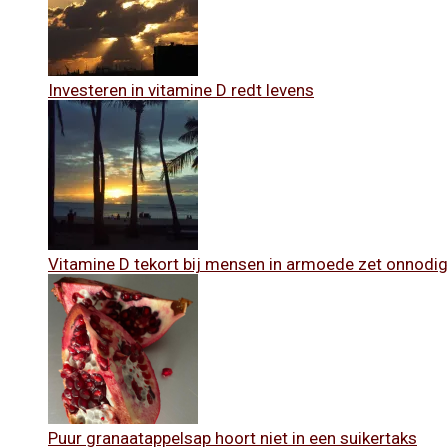
Investeren in vitamine D redt levens
Vitamine D tekort bij mensen in armoede zet onnodig
Puur granaatappelsap hoort niet in een suikertaks