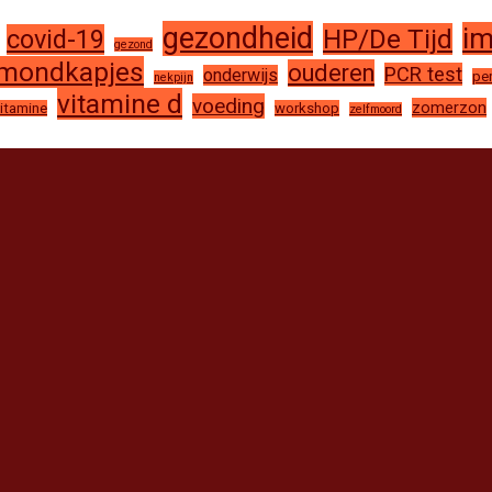
gezondheid
im
HP/De Tijd
covid-19
gezond
mondkapjes
ouderen
PCR test
onderwijs
pe
nekpijn
vitamine d
voeding
zomerzon
vitamine
workshop
zelfmoord