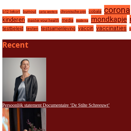
corona
cobala
b12 tekort
burnout
chronische pijn
carla peeters
mondkapje
kinderen
media
master your health
moderna
vaccinaties
vaccin
testbeleid
testsamenleving
testen
Recent
Persoonlijk statement Documentaire ‘De Stilte Schreeuwt’